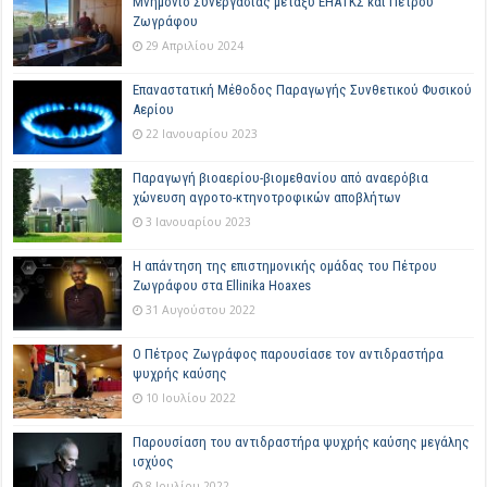
Μνημόνιο Συνεργασίας μεταξύ ΕΗΑΤΚΣ και Πέτρου
Ζωγράφου
29 Απριλίου 2024
Επαναστατική Μέθοδος Παραγωγής Συνθετικού Φυσικού
Αερίου
22 Ιανουαρίου 2023
Παραγωγή βιοαερίου-βιομεθανίου από αναερόβια
χώνευση αγροτο-κτηνοτροφικών αποβλήτων
3 Ιανουαρίου 2023
Η απάντηση της επιστημονικής ομάδας του Πέτρου
Ζωγράφου στα Ellinika Hoaxes
31 Αυγούστου 2022
Ο Πέτρος Ζωγράφος παρουσίασε τον αντιδραστήρα
ψυχρής καύσης
10 Ιουλίου 2022
Παρουσίαση του αντιδραστήρα ψυχρής καύσης μεγάλης
ισχύος
8 Ιουλίου 2022