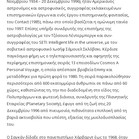
Νοεμβρίου 1934 – 20 Δεκεμβρίου 1996), ήταν Αμερικανός
αστρονόμος και αστροφυσικός, συγγραφέας εκλαϊκευμένων
επιστημονικών έργων και ενός έργου επιστημονικής φαντασίας,
του Contact (1985), πάνω στο οποίο βασίζεται η ομώνυμη ταινία
του 1997. Επίσης υπήρξε συνιδρυτής της επιστήμης της
αστροβιολογίας με τον Τζόσουα Λέντερμπεργκ και συν-
συγγραφέας του SETI: Intelligent life in the universe, με τον
σοβιετικό αστροφυσικό Ιωσήφ Σάμουελ Σκλόβσκι. Κέρδισε
παγκόσμια φήμη ως ο τηλεπαρουσιαστής και αφηγητής της
περίφημης επιστημονικής σειράς 13 επεισοδίων Cosmos A
Personal Voyage, η οποία απέσπασε βραβεία Emmy και
μεταδόθηκε για πρώτη φορά το 1980. Τη σειρά παρακολούθησαν
περισσότεροι από 600 εκατομμύρια άνθρωποι σε πάνω από 60
χώρες, καθιστώντας τη, την πιο διαδεδομένη στο είδος της.
Πολυπράγμων και φωτεινή διάνοια, συνιδρυτής της Πλανητικής
Εταιρείας (Planetary Society), έφυγε από τη ζωή στις 20
Δεκεμβρίου 1996 από πνευμονία, πιθανότατα επιπλοκή από τη
βαριά ακτινοβολία που υπέστη, εξαιτίας της μυελοδυσπλασίας
του.
Ο Σαγκάν δίδαξε στο πανεπιστήμιο Χάρβαρντ έως το 1968, όταν