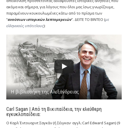
απεικόνιση προσθέτοντας αδιάψευστες ιστορικές αλήθειες που
ακόμα και σήμερα, για λόγους που όλοι μας ίσως γνωρίζουμε,
παραμένουν κουκουλωμένες κάτω από το πρίσμα των
“
ανούσιων ιστορικών λεπτομερειών
”. ΔΕΙΤΕ ΤΟ ΒΙΝΤΕΟ (
με
ελληνικούς υπότιτλους
):
Η βιβλιοθήκη της Αλεξάνδρειας
Carl Sagan | Από τη Βικιπαίδεια, την ελεύθερη
εγκυκλοπαίδεια:
Ο Καρλ Έντουαρντ Σαγκάν (ή Σέιγκαν· αγγλ.:Carl Edward Sagan) (9