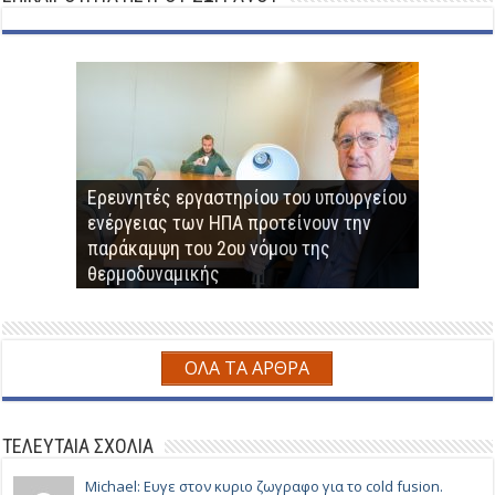
Ερευνητές εργαστηρίου του υπουργείου
ενέργειας των ΗΠΑ προτείνουν την
Παραγωγή βιοαερίου-βιομεθανίου από
παράκαμψη του 2ου νόμου της
Μνημόνιο Συνεργασίας μεταξύ ΕΗΑΤΚΣ
Επαναστατική Μέθοδος Παραγωγής
αναερόβια χώνευση αγροτο-
Ο Πέτρος Ζωγράφος παρουσίασε τον
θερμοδυναμικής
και Πέτρου Ζωγράφου
Συνθετικού Φυσικού Αερίου
κτηνοτροφικών αποβλήτων
αντιδραστήρα ψυχρής καύσης
ΟΛΑ ΤΑ ΑΡΘΡΑ
ΤΕΛΕΥΤΑΙΑ ΣΧΟΛΙΑ
Michael: Ευγε στον κυριο ζωγραφο για το cold fusion.