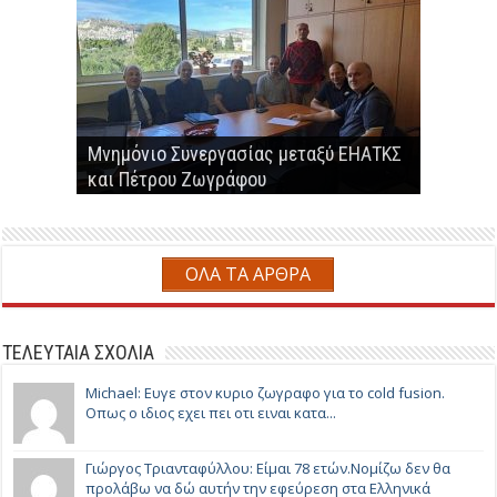
Ερευνητές εργαστηρίου του υπουργείου
ενέργειας των ΗΠΑ προτείνουν την
Παραγωγή βιοαερίου-βιομεθανίου από
παράκαμψη του 2ου νόμου της
Μνημόνιο Συνεργασίας μεταξύ ΕΗΑΤΚΣ
Επαναστατική Μέθοδος Παραγωγής
αναερόβια χώνευση αγροτο-
Ο Πέτρος Ζωγράφος παρουσίασε τον
θερμοδυναμικής
και Πέτρου Ζωγράφου
Συνθετικού Φυσικού Αερίου
κτηνοτροφικών αποβλήτων
αντιδραστήρα ψυχρής καύσης
ΟΛΑ ΤΑ ΑΡΘΡΑ
ΤΕΛΕΥΤΑΙΑ ΣΧΟΛΙΑ
Michael: Ευγε στον κυριο ζωγραφο για το cold fusion.
Οπως ο ιδιος εχει πει οτι ειναι κατα...
Γιώργος Τριανταφύλλου: Είμαι 78 ετών.Νομίζω δεν θα
προλάβω να δώ αυτήν την εφεύρεση στα Ελληνικά