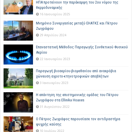
ΗΠΑ προτείνουν την παράκαμψη του 2ου νόμου της
θερμοδυναμικής
16 Ιανουαρίου 2025
Μνημόνιο Συνεργασίας μεταξύ ΕΗΑΤΚΣ και Πέτρου
Ζωγράφου
29 Απριλίου 2024
Επαναστατική Μέθοδος Παραγωγής Συνθετικού Φυσικού
Αερίου
22 Ιανουαρίου 2023
Παραγωγή βιοαερίου-βιομεθανίου από αναερόβια
χώνευση αγροτο-κτηνοτροφικών αποβλήτων
3 Ιανουαρίου 2023
Η απάντηση της επιστημονικής ομάδας του Πέτρου
Ζωγράφου στα Ellinika Hoaxes
31 Αυγούστου 2022
Ο Πέτρος Ζωγράφος παρουσίασε τον αντιδραστήρα
ψυχρής καύσης
10 Ιουλίου 2022