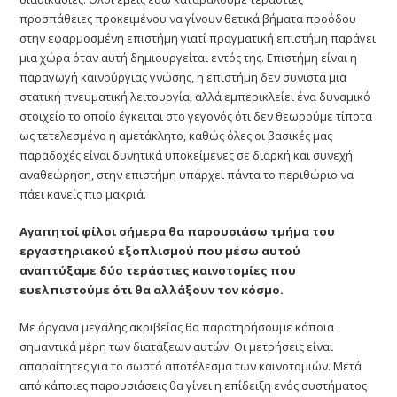
προσπάθειες προκειμένου να γίνουν θετικά βήματα προόδου
στην εφαρμοσμένη επιστήμη γιατί πραγματική επιστήμη παράγει
μια χώρα όταν αυτή δημιουργείται εντός της. Επιστήμη είναι η
παραγωγή καινούργιας γνώσης, η επιστήμη δεν συνιστά μια
στατική πνευματική λειτουργία, αλλά εμπερικλείει ένα δυναμικό
στοιχείο το οποίο έγκειται στο γεγονός ότι δεν θεωρούμε τίποτα
ως τετελεσμένο η αμετάκλητο, καθώς όλες οι βασικές μας
παραδοχές είναι δυνητικά υποκείμενες σε διαρκή και συνεχή
αναθεώρηση, στην επιστήμη υπάρχει πάντα το περιθώριο να
πάει κανείς πιο μακριά.
Αγαπητοί φίλοι σήμερα θα παρουσιάσω τμήμα του
εργαστηριακού εξοπλισμού που μέσω αυτού
αναπτύξαμε δύο τεράστιες καινοτομίες που
ευελπιστούμε ότι θα αλλάξουν τον κόσμο.
Με όργανα μεγάλης ακριβείας θα παρατηρήσουμε κάποια
σημαντικά μέρη των διατάξεων αυτών. Οι μετρήσεις είναι
απαραίτητες για το σωστό αποτέλεσμα των καινοτομιών. Μετά
από κάποιες παρουσιάσεις θα γίνει η επίδειξη ενός συστήματος