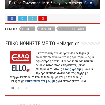
Πέτρος Ζωγράφος. Μας ξεναγεί στo εργαστήριό του
ΕΤΙΚΕΤΕΣ
ΕΠΊΔΕΙΞΗ
ΠΑΡΑΓΩΓΉ
ΠΈΤΡΟΣ ΖΩΓΡΆΦΟΣ
ΕΠΙΚΟΙΝΩΝΗΣΤΕ ΜΕ ΤΟ Hellagen.gr
Η καταγραφή των άρθρων στο hellagen.gr
είναι αποτέλεσμα ιδιωτικής πρωτοβουλίας με
αφιλοκερδή σκοπό. H αναδημοσίευση υλικού
σε άλλη ιστοσελίδα επιτρέπεται, (όπως
επισημαίνεται στους
όρους χρήσης)
,
μόνο με
την προϋπόθεση αναφοράς της πηγής με
ενεργό link προς το πρωτότυπο άρθρο και με την ένδειξη
Hellagen.gr.
Επικοινωνήστε μαζί μας
για οποιοδήποτε θέμα.