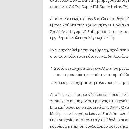
ακτινοβολιών και εκπομπής προγράμματος 
οποίων οι ΩΧ FM, Super FM, Super Hellas TV
Από το 1981 έως το 1986 διατέλεσε καθηγη
Εμπορικού Ναυτικού (ΑΣΜΕΝ) του Πειραιά κ
Σχολή “Αναξαγόρας”. Επίσης δίδαξε σε εκπα
Εργοληπτών Ηλεκτρολόγων(ΠΟΣΕΗ).
Έχει ασχοληθεί με την εφεύρεση, σχεδίαση
από τις οποίες είναι κάτοχος και διπλωμάτω
Στατό μετασχηματιστή εναλλακτήρα μετα
που παρουσιάστηκε από την εκπομπή “Κα
Ειδικό μετασχηματιστή ταλαντώσεως τρο
Aμφότερες οι εφαρμογές των εφευρέσεων δο
Υπουργείο Βιομηχανίας Έρευνας και Τεχνολ
Επιχειρήσεων και Χειροτεχνίας (ΕΟΜΜΕΧ) κα
Μαζί με τον δικηγόρο Ιωάννη Σπηλιόπουλο 
Ευρεσιτεχνίας από τον ΟΒΙ για μέθοδο και
καυσίμου με χρήση συνδυασμού συχνοτήτων,