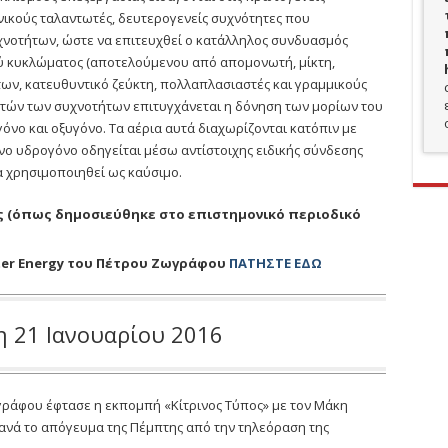
νικούς ταλαντωτές, δευτερογενείς συχνότητες που
νοτήτων, ώστε να επιτευχθεί ο κατάλληλος συνδυασμός
ύ κυκλώματος (αποτελούμενου από απομονωτή, μίκτη,
ων, κατευθυντικό ζεύκτη, πολλαπλασιαστές και γραμμικούς
αυτών των συχνοτήτων επιτυγχάνεται η δόνηση των μορίων του
όνο και οξυγόνο. Τα αέρια αυτά διαχωρίζονται κατόπιν με
νο υδρογόνο οδηγείται μέσω αντίστοιχης ειδικής σύνδεσης
α χρησιμοποιηθεί ως καύσιμο.
 (όπως δημοσιεύθηκε στο επιστημονικό περιοδικό
ter Energy του Πέτρου Ζωγράφου
ΠΑΤΗΣΤΕ ΕΔΩ
 21 Ιανουαρίου 2016
γράφου έφτασε η εκπομπή «Κίτρινος Τύπος» με τον Μάκη
νά το απόγευμα της Πέμπτης από την τηλεόραση της