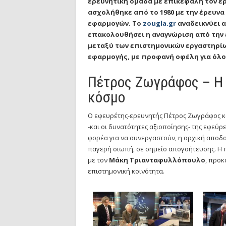
ερευνητική ομάδα με επικεφαλή τον ε
ασχολήθηκε από το 1980 με την έρευν
εφαρμογών. Το
zougla.gr
αναδεικνύει 
επακολουθήσει η αναγνώριση από την 
μεταξύ των επιστημονικών εργαστηρίων
εφαρμογής, με προφανή οφέλη για όλο
Πέτρος Ζωγράφος – Η 
κόσμο
O εφευρέτης-ερευνητής Πέτρος Ζωγράφος και
-και οι δυνατότητες αξιοποίησης- της εφεύρ
φορέα για να συνεργαστούν, η αρχική αποδο
παγερή σιωπή, σε σημείο απογοήτευσης. Η 
με τον
Μάκη Τριανταφυλλόπουλο
, προκ
επιστημονική κοινότητα.