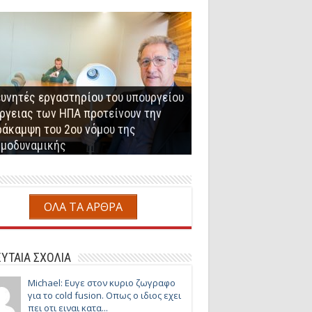
υνητές εργαστηρίου του υπουργείου
ργειας των ΗΠΑ προτείνουν την
αγωγή βιοαερίου-βιομεθανίου από
άκαμψη του 2ου νόμου της
μόνιο Συνεργασίας μεταξύ ΕΗΑΤΚΣ
αναστατική Μέθοδος Παραγωγής
ερόβια χώνευση αγροτο-
έτρος Ζωγράφος παρουσίασε τον
ρμοδυναμικής
 Πέτρου Ζωγράφου
θετικού Φυσικού Αερίου
ηνοτροφικών αποβλήτων
ιδραστήρα ψυχρής καύσης
ΟΛΑ ΤΑ ΑΡΘΡΑ
ΥΤΑΙΑ ΣΧΟΛΙΑ
Michael: Ευγε στον κυριο ζωγραφο
για το cold fusion. Οπως ο ιδιος εχει
πει οτι ειναι κατα...