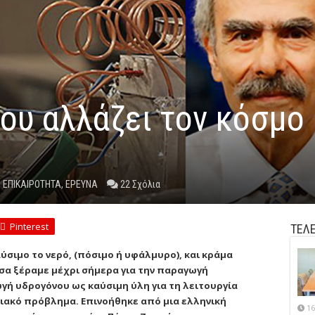
ου αλλάζει τον κόσμο
,
ΕΠΙΚΑΙΡΟΤΗΤΑ
,
ΕΡΕΥΝΑ
22 Σχόλια
Pinterest
ΤΕΛΕ
σιμο το νερό, (πόσιμο ή υφάλμυρο), και κράμα
όσα ξέραμε μέχρι σήμερα για την παραγωγή
γή υδρογόνου ως καύσιμη ύλη για τη λειτουργία
γειακό πρόβλημα. Επινοήθηκε από μια ελληνική
16