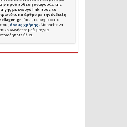
την προϋπόθεση αναφοράς της
πηγής με ενεργό link προς το
πρωτότυπο άρθρο με την ένδειξη
hellagen.gr
, όπως επισημαίνεται
στους
όρους χρήσης
. Μπορείτε να
επικοινωνήσετε μαζί μας για
οποιοδήποτε θέμα.