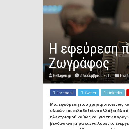
Η εφεύρεση π
Ζωγράφος
Hellagen.gr
3 Δεκεμβρίου 2015
Front
Facebook
Twitter
LinkedIn
Μία εφεύρεση που χρησιμοποιεί ως καύ
υλικών και φιλοδοξεί να αλλάξει όλα 
ηλεκτρισμού καθώς και για την παραγω
βενζινοκινητήρα και να λύσει το ενερ