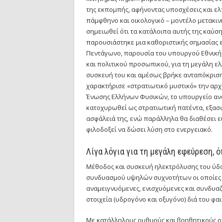
της εκπομπής, αφήνοντας υποσχέσεις και ελ
πάμφθηνο και οικολογικό – μοντέλο μετακιν
σημειωθεί ότι τα κατάλοιπα αυτής της καύσ
παρουσιάστηκε μια καθοριστικής σημασίας 
Πεντάγωνο, παρουσία του υπουργού Εθνική
και πολιτικού προσωπικού, για τη μεγάλη 
συσκευή του και αμέσως βρήκε ανταπόκριση 
χαρακτήρισε «στρατιωτικό μυστικό» την αρχή
Ένωσης Ελλήνων Φυσικών, το υπουργείο ανα
κατοχυρωθεί ως στρατιωτική πατέντα, εξασφ
ασφάλειά της, ενώ παράλληλα θα διαθέσει 
φιλοδοξεί να δώσει λύση στο ενεργειακό.
Λίγα λόγια για τη μεγάλη εφεύρεση, 
Μέθοδος και συσκευή ηλεκτρόλυσης του ύδ
συνδυασμού υψηλών συχνοτήτων οι οποίες 
αναμειγνυόμενες, ενισχυόμενες και συνδυα
στοιχεία (υδρογόνο και οξυγόνο) διά του φα
Με κατάλληλους ρυθμούς και βοηθητικούς ο