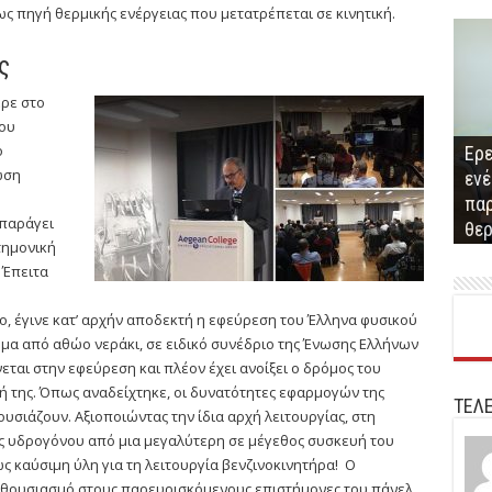
ς πηγή θερμικής ενέργειας που μετατρέπεται σε κινητική.
ς
ερε στο
ου
ο
Ερε
ωση
ενέ
Παρ
παρ
Μνη
Επ
ανα
Ο Π
 παράγει
θε
και
Συν
κτ
αντ
τημονική
 Έπειτα
, έγινε κατ’ αρχήν αποδεκτή η εφεύρεση του Έλληνα φυσικού
α από αθώο νεράκι, σε ειδικό συνέδριο της Ένωσης Ελλήνων
εται στην εφεύρεση και πλέον έχει ανοίξει ο δρόμος του
ή της. Όπως αναδείχτηκε, οι δυνατότητες εφαρμογών της
ΤΕΛΕ
σιάζουν. Αξιοποιώντας την ίδια αρχή λειτουργίας, στη
ς υδρογόνου από μια μεγαλύτερη σε μέγεθος συσκευή του
 καύσιμη ύλη για τη λειτουργία βενζινοκινητήρα! Ο
νθουσιασμό στους παρευρισκόμενους επιστήμονες του πάνελ