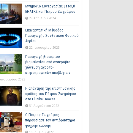
Μνημόνιο Συνεργασίας μεταξύ
ΕΗΑΤΚΣ και Πέτρου Ζωγράφου
29 Απριλίου 2024
Επαναστατική Μέθοδος
Παραγωγής Συνθετικού Φυσικού
Αερίου
22 Ιανουαρίου 2023
Παραγωγή βιοαερίου-
βιομεθανίου από αναερόβια
χώνευση αγροτο-
κτηνοτροφικών αποβλήτων
Ιανουαρίου 2023
Η απάντηση της επιστημονικής
ομάδας του Πέτρου Ζωγράφου
στα Ellinika Hoaxes
31 Αυγούστου 2022
Ο Πέτρος Ζωγράφος
παρουσίασε τον αντιδραστήρα
ψυχρής καύσης
10 Ιουλίου 2022