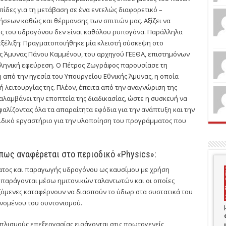
πίδες για τη μετάβαση σε ένα εντελώς διαφορετικό –
ήσεων καθώς και θέρμανσης των σπιτιών μας. Αξίζει να
ης του υδρογόνου δεν είναι καθόλου ρυπογόνα. Παράλληλα
εξέλιξη: Πραγματοποιήθηκε μία κλειστή σύσκεψη στο
ς Άμυνας Πάνου Καμμένου, του αρχηγού ΓΕΕΘΑ, επιστημόνων
ελληνική εφεύρεση. Ο Πέτρος Ζωγράφος παρουσίασε τη
από την ηγεσία του Υπουργείου Εθνικής Άμυνας, η οποία
 λειτουργίας της. Πλέον, έπειτα από την αναγνώριση της
λαμβάνει την εποπτεία της διαδικασίας, ώστε η συσκευή να
αλίζοντας όλα τα απαραίτητα εφόδια για την ανάπτυξη και την
ειδικό εργαστήριο για την υλοποίηση του προγράμματος που
όπως αναφέρεται στο περιοδικό «Physics»:
ατος και παραγωγής υδρογόνου ως καυσίμου με χρήση
παράγονται μέσω ημιτονικών ταλαντωτών και οι οποίες
ζόμενες καταφέρνουν να διασπούν το ύδωρ στα συστατικά του
ινομένου του συντονισμού.
πλισμούς επεξεργασίας εισάγονται στις πρωτογενείς