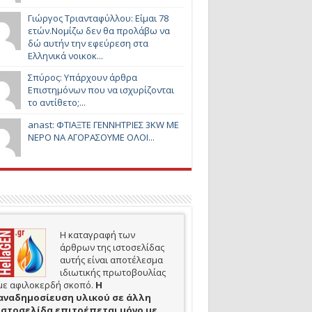
Γιώργος Τριανταφύλλου: Είμαι 78
ετών.Νομίζω δεν θα προλάβω να
δώ αυτήν την εφεύρεση στα
Ελληνικά νοικοκ...
Σπύρος: Υπάρχουν άρθρα
Επιστημόνων που να ισχυρίζονται
το αντίθετο;...
anast: ΦΤΙΑΞΤΕ ΓΕΝΝΗΤΡΙΕΣ 3KW ΜΕ
ΝΕΡΟ ΝΑ ΑΓΟΡΑΣΟΥΜΕ ΟΛΟΙ...
Η καταγραφή των
άρθρων της ιστοσελίδας
αυτής είναι αποτέλεσμα
ιδιωτικής πρωτοβουλίας
με αφιλοκερδή σκοπό.
H
αναδημοσίευση υλικού σε άλλη
ιστοσελίδα επιτρέπεται μόνο με