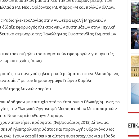
πολλών ιδιωτικών ραδιοτηλεοπτικών σταθμών μεταξύ των
, Ελλάδα FM, Νέοι Ορίζοντες FM, Φάρος FM και πολλών άλλων.
τής Ραδιοηλεκτρολογίας στην Ανωτέρα Σχολή Μηχανικών
αι δίδαξε εφαρμογές ηλεκτρονικών συστημάτων στην Τεχνική
ιδευτικά σεμινάρια της Πανελλήνιας Ομοσπονδίας Σωματείων
 και κατασκευή ηλεκτροφασματικών εφαρμογών, για αρκετές
ν ευρεσιτεχνίας όπως:
τροπής του συνεχούς ηλεκτρικού ρεύματος σε εναλλασσόμενο,
ινοτομίες” με τον δημοσιογράφο Γιώργο Καράλη.
φοδότησης λυχνιών αερίου.
κιμάσθηκαν με επιτυχία από το Υπουργείο Εθνικής Άμυνας, το
ογίας, τον Ελληνικό Οργανισμό Μικρομεσαίων Μεταποιητικών
ι το Νοσοκομείο «Ευαγγελισμός».
έχουν αποκτήσει πρόσφατα (Φεβρουάριος 2013) Δίπλωμα
ΕΠΙ
 συσκευή ηλεκτρόλυσης ύδατος και παραγωγής υδρογόνου ως
 ενώ έχουν καταθέσει και αίτηση ευρεσιτεχνίας για μέθοδο