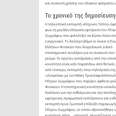
και συσκευή χρήσης του ηλιακού φάσματος ω
Το χρονικό της δημοσίευση
Η τηλεοπτική εκπομπή «Κίτρινος Τύπος» έφ
φως τη μεγάλη ελληνική εφεύρεση του Πέτρ
Ζωγράφου που φιλοδοξεί να δώσει λύση στ
ενεργειακό. Το δεύτερο βήμα το έκανε η Έν
Ελλήνων Φυσικών που διοργάνωσε ειδικό
επιστημονικό συνέδριο για τη συσκευή που
ρεύμα. Οι πρώτες αντιδράσεις από την επισ
κοινότητα είναι κάτι παραπάνω από θετικές.
από τέσσερις εκπομπές στην τηλεόραση της
«Ζούγκλας» με τον Μάκη Τριανταφυλλόπουλο
Πέτρου Ζωγράφου που παράγει άφθονο ρεύμ
Φυσικών. Η επιστημονική κοινότητα υποκλίν
διαλόγου για την καθιέρωση και την αποδοχ
εφεύρεσης πραγματικά εκπλήσσουν και ενθου
εκπομπή έγινε ζωντανή επίδειξη παραγωγή
Πέτρου Ζωγράφου, το οποίο αξιοποιήθηκε ως
κινητήρας πήρε… μπροστά, σκορπίζοντας ε