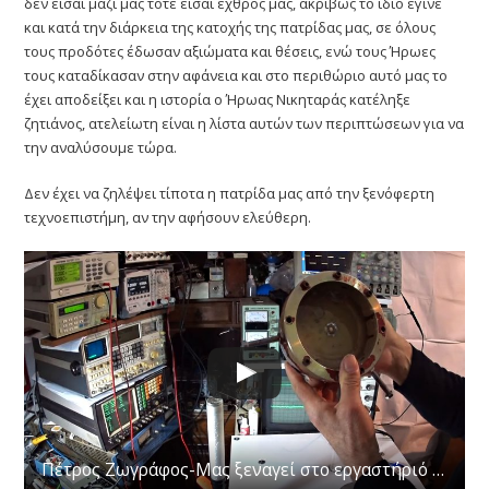
δεν είσαι μαζί μας τότε είσαι εχθρός μας, ακριβώς το ίδιο έγινε
και κατά την διάρκεια της κατοχής της πατρίδας μας, σε όλους
τους προδότες έδωσαν αξιώματα και θέσεις, ενώ τους Ήρωες
τους καταδίκασαν στην αφάνεια και στο περιθώριο αυτό μας το
έχει αποδείξει και η ιστορία ο Ήρωας Νικηταράς κατέληξε
ζητιάνος, ατελείωτη είναι η λίστα αυτών των περιπτώσεων για να
την αναλύσουμε τώρα.
Δεν έχει να ζηλέψει τίποτα η πατρίδα μας από την ξενόφερτη
τεχνοεπιστήμη, αν την αφήσουν ελεύθερη.
Πέτρος Ζωγράφος-Μας ξεναγεί στο εργαστήριό του (ΜΕΡΟΣ Δ)