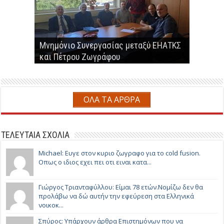
Ερευνητές εργαστηρίου του υπουργείου
ενέργειας των ΗΠΑ προτείνουν την
Παραγωγή βιοαερίου-βιομεθανίου από
παράκαμψη του 2ου νόμου της
Μνημόνιο Συνεργασίας μεταξύ ΕΗΑΤΚΣ
Επαναστατική Μέθοδος Παραγωγής
αναερόβια χώνευση αγροτο-
Ο Πέτρος Ζωγράφος παρουσίασε τον
θερμοδυναμικής
και Πέτρου Ζωγράφου
Συνθετικού Φυσικού Αερίου
κτηνοτροφικών αποβλήτων
αντιδραστήρα ψυχρής καύσης
ΟΛΑ ΤΑ ΑΡΘΡΑ
ΤΕΛΕΥΤΑΙΑ ΣΧΟΛΙΑ
Michael: Ευγε στον κυριο ζωγραφο για το cold fusion.
Οπως ο ιδιος εχει πει οτι ειναι κατα...
Γιώργος Τριανταφύλλου: Είμαι 78 ετών.Νομίζω δεν θα
προλάβω να δώ αυτήν την εφεύρεση στα Ελληνικά
νοικοκ...
Σπύρος: Υπάρχουν άρθρα Επιστημόνων που να