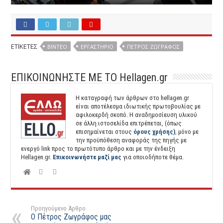
ΕΤΙΚΕΤΕΣ
ΒΙΝΤΕΟ
ΕΡΓΑΣΤΉΡΙΟ
ΠΈΤΡΟΣ ΖΩΓΡΆΦΟΣ
ΕΠΙΚΟΙΝΩΝΗΣΤΕ ΜΕ ΤΟ Hellagen.gr
Η καταγραφή των άρθρων στο hellagen.gr
είναι αποτέλεσμα ιδιωτικής πρωτοβουλίας με
αφιλοκερδή σκοπό. H αναδημοσίευση υλικού
σε άλλη ιστοσελίδα επιτρέπεται, (όπως
επισημαίνεται στους
όρους χρήσης)
,
μόνο με
την προϋπόθεση αναφοράς της πηγής με
ενεργό link προς το πρωτότυπο άρθρο και με την ένδειξη
Hellagen.gr.
Επικοινωνήστε μαζί μας
για οποιοδήποτε θέμα.
Προηγούμενο Άρθρο
Ο Πέτρος Ζωγράφος μας