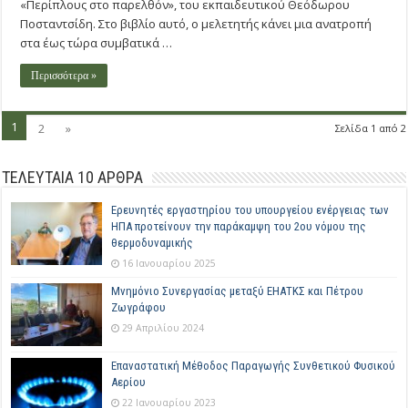
«Περίπλους στο παρελθόν», του εκπαιδευτικού Θεόδωρου
Ποσταντσίδη. Στο βιβλίο αυτό, ο μελετητής κάνει μια ανατροπή
στα έως τώρα συμβατικά …
Περισσότερα »
1
2
»
Σελίδα 1 από 2
ΤΕΛΕΥΤΑΙΑ 10 ΑΡΘΡΑ
Ερευνητές εργαστηρίου του υπουργείου ενέργειας των
ΗΠΑ προτείνουν την παράκαμψη του 2ου νόμου της
θερμοδυναμικής
16 Ιανουαρίου 2025
Μνημόνιο Συνεργασίας μεταξύ ΕΗΑΤΚΣ και Πέτρου
Ζωγράφου
29 Απριλίου 2024
Επαναστατική Μέθοδος Παραγωγής Συνθετικού Φυσικού
Αερίου
22 Ιανουαρίου 2023