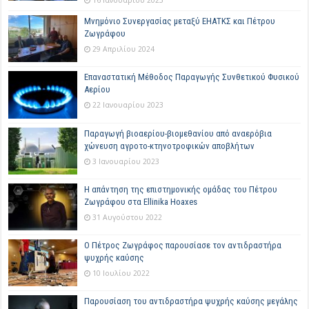
16 Ιανουαρίου 2025
Μνημόνιο Συνεργασίας μεταξύ ΕΗΑΤΚΣ και Πέτρου
Ζωγράφου
29 Απριλίου 2024
Επαναστατική Μέθοδος Παραγωγής Συνθετικού Φυσικού
Αερίου
22 Ιανουαρίου 2023
Παραγωγή βιοαερίου-βιομεθανίου από αναερόβια
χώνευση αγροτο-κτηνοτροφικών αποβλήτων
3 Ιανουαρίου 2023
Η απάντηση της επιστημονικής ομάδας του Πέτρου
Ζωγράφου στα Ellinika Hoaxes
31 Αυγούστου 2022
Ο Πέτρος Ζωγράφος παρουσίασε τον αντιδραστήρα
ψυχρής καύσης
10 Ιουλίου 2022
Παρουσίαση του αντιδραστήρα ψυχρής καύσης μεγάλης