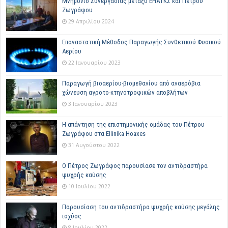
Μνημόνιο Συνεργασίας μεταξύ ΕΗΑΤΚΣ και Πέτρου
Ζωγράφου
29 Απριλίου 2024
Επαναστατική Μέθοδος Παραγωγής Συνθετικού Φυσικού
Αερίου
22 Ιανουαρίου 2023
Παραγωγή βιοαερίου-βιομεθανίου από αναερόβια
χώνευση αγροτο-κτηνοτροφικών αποβλήτων
3 Ιανουαρίου 2023
Η απάντηση της επιστημονικής ομάδας του Πέτρου
Ζωγράφου στα Ellinika Hoaxes
31 Αυγούστου 2022
Ο Πέτρος Ζωγράφος παρουσίασε τον αντιδραστήρα
ψυχρής καύσης
10 Ιουλίου 2022
Παρουσίαση του αντιδραστήρα ψυχρής καύσης μεγάλης
ισχύος
8 Ιουλίου 2022