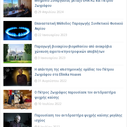
Μνημόνιο Συνεργασίας μεταξύ ΕΗΑΤΚΣ και Πέτρου
Ζωγράφου
29 Απριλίου 2024
Επαναστατική Μέθοδος Παραγωγής Συνθετικού Φυσικού
Αερίου
22 Ιανουαρίου 2023
Παραγωγή βιοαερίου-βιομεθανίου από αναερόβια
χώνευση αγροτο-κτηνοτροφικών αποβλήτων
3 Ιανουαρίου 2023
Η απάντηση της επιστημονικής ομάδας του Πέτρου
Ζωγράφου στα Ellinika Hoaxes
31 Αυγούστου 2022
Ο Πέτρος Ζωγράφος παρουσίασε τον αντιδραστήρα
ψυχρής καύσης
10 Ιουλίου 2022
Παρουσίαση του αντιδραστήρα ψυχρής καύσης μεγάλης
ισχύος
8 Ιουλίου 2022