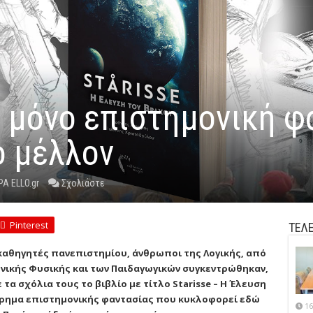
ι μόνο επιστημονική φ
ο μέλλον
Α ELLO.gr
Σχολιάστε
Pinterest
ΤΕΛΕ
καθηγητές πανεπιστημίου, άνθρωποι της Λογικής, από
νικής Φυσικής και των Παιδαγωγικών συγκεντρώθηκαν,
 τα σχόλια τους το βιβλίο με τίτλο Starisse – Η Έλευση
τόρημα επιστημονικής φαντασίας που κυκλοφορεί εδώ
16