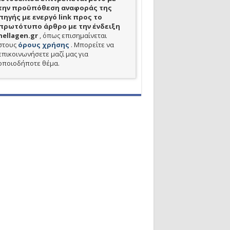
την προϋπόθεση αναφοράς της
πηγής με ενεργό link προς το
πρωτότυπο άρθρο με την ένδειξη
hellagen.gr
, όπως επισημαίνεται
στους
όρους χρήσης
. Μπορείτε να
επικοινωνήσετε μαζί μας για
οποιοδήποτε θέμα.