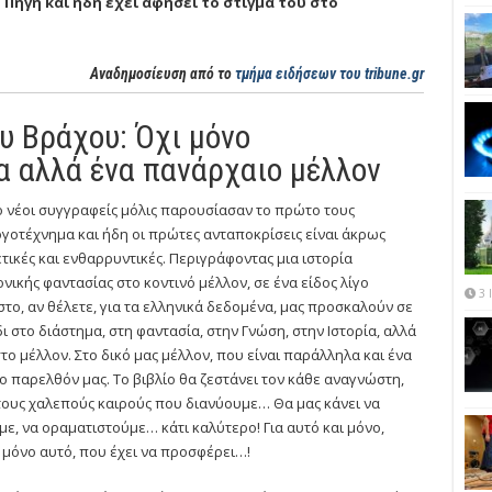
 Πηγή και ήδη έχει αφήσει το στίγμα του στο
Αναδημοσίευση από το
τμήμα ειδήσεων του tribune.gr
ου Βράχου: Όχι μόνο
α αλλά ένα πανάρχαιο μέλλον
 νέοι συγγραφείς μόλις παρουσίασαν το πρώτο τους
γοτέχνημα και ήδη οι πρώτες ανταποκρίσεις είναι άκρως
τικές και ενθαρρυντικές. Περιγράφοντας μια ιστορία
νικής φαντασίας στο κοντινό μέλλον, σε ένα είδος λίγο
3 
το, αν θέλετε, για τα ελληνικά δεδομένα, μας προσκαλούν σε
δι στο διάστημα, στη φαντασία, στην Γνώση, στην Ιστορία, αλλά
το μέλλον. Στο δικό μας μέλλον, που είναι παράλληλα και ένα
το παρελθόν μας. Το βιβλίο θα ζεστάνει τον κάθε αναγνώστη,
τους χαλεπούς καιρούς που διανύουμε… Θα μας κάνει να
ε, να οραματιστούμε… κάτι καλύτερο! Για αυτό και μόνο,
ι μόνο αυτό, που έχει να προσφέρει…!