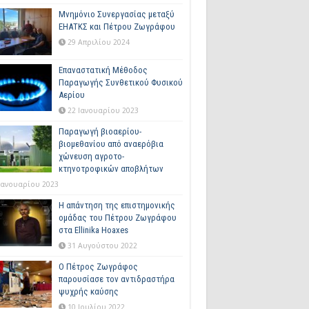
Μνημόνιο Συνεργασίας μεταξύ
ΕΗΑΤΚΣ και Πέτρου Ζωγράφου
29 Απριλίου 2024
Επαναστατική Μέθοδος
Παραγωγής Συνθετικού Φυσικού
Αερίου
22 Ιανουαρίου 2023
Παραγωγή βιοαερίου-
βιομεθανίου από αναερόβια
χώνευση αγροτο-
κτηνοτροφικών αποβλήτων
Ιανουαρίου 2023
Η απάντηση της επιστημονικής
ομάδας του Πέτρου Ζωγράφου
στα Ellinika Hoaxes
31 Αυγούστου 2022
Ο Πέτρος Ζωγράφος
παρουσίασε τον αντιδραστήρα
ψυχρής καύσης
10 Ιουλίου 2022