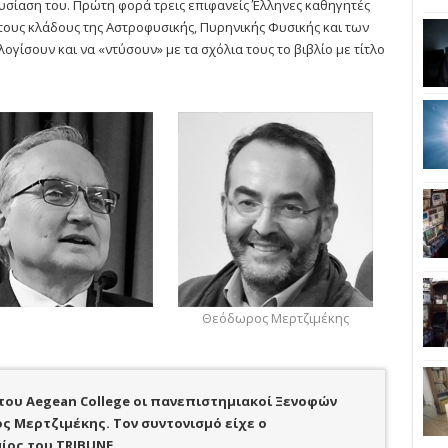
υσίαση του. Πρώτη φορά τρεις επιφανείς Έλληνες καθηγητές
τους κλάδους της Αστροφυσικής, Πυρηνικής Φυσικής και των
ίσουν και να «ντύσουν» με τα σχόλια τους το βιβλίο με τίτλο
Θεόδωρος Μερτζιμέκης
του Aegean College οι πανεπιστημιακοί Ξενοφών
 Μερτζιμέκης. Τον συντονισμό είχε ο
ος του TRIBUNE.