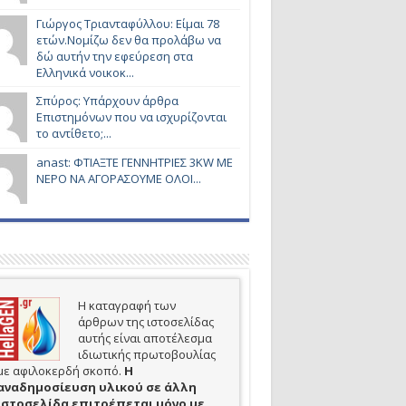
Γιώργος Τριανταφύλλου: Είμαι 78
ετών.Νομίζω δεν θα προλάβω να
δώ αυτήν την εφεύρεση στα
Ελληνικά νοικοκ...
Σπύρος: Υπάρχουν άρθρα
Επιστημόνων που να ισχυρίζονται
το αντίθετο;...
anast: ΦΤΙΑΞΤΕ ΓΕΝΝΗΤΡΙΕΣ 3KW ΜΕ
ΝΕΡΟ ΝΑ ΑΓΟΡΑΣΟΥΜΕ ΟΛΟΙ...
Η καταγραφή των
άρθρων της ιστοσελίδας
αυτής είναι αποτέλεσμα
ιδιωτικής πρωτοβουλίας
με αφιλοκερδή σκοπό.
H
αναδημοσίευση υλικού σε άλλη
ιστοσελίδα επιτρέπεται μόνο με