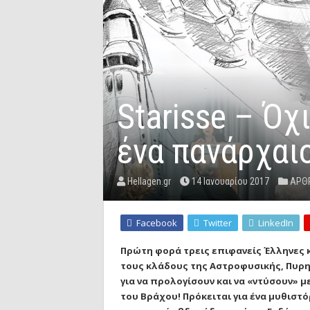
Starisse – Όχ
ένα πανάρχαι
Hellagen.gr
14 Ιανουαρίου 2017
ΑΡΘΡ
Facebook
Twitter
LinkedIn
Πρώτη φορά τρεις επιφανείς Έλληνες 
τους κλάδους της Αστροφυσικής, Πυρη
για να προλογίσουν και να «ντύσουν» με
του Βράχου! Πρόκειται για ένα μυθισ