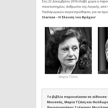
Στις 22 Δεκεμβρίου 2016 έλαβε χώρα η παρο
πανεπιστημίου, άνθρωποι της Λογικής, από 
Παιδαγωγικών συγκεντρώθηκαν, για να προλογ
Starisse – Η Έλευση του Βράχου
!
Μαρία Τζάνη
Το βιβλίο παρουσίασαν σε αίθουσα 
Μουσσάς, Μαρία Τζάνη και Θεόδωρος
δημοσιογράφος Στέφανος Μυτιληναί