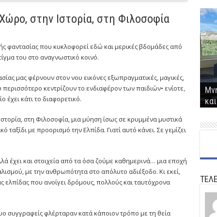
 Χώρο, στην Ιστορία, στη Φιλοσοφία
κής φαντασίας που κυκλοφορεί εδώ και μερικές βδομάδες από
τίγμα του στο αναγνωστικό κοινό.
Ερε
ίας μας φέρνουν στον νου εικόνες εξωπραγματικές, μαγικές,
ενέ
Παρ
υ περισσότερο κεντρίζουν το ενδιαφέρον των παιδιών• ενίοτε,
παρ
Μνη
Επ
ανα
Ο Π
ο έχει κάτι το διαφορετικό.
θε
και
Συν
κτ
αντ
 Ιστορία, στη Φιλοσοφία, μια μύηση ίσως σε κρυμμένα μυστικά
ό ταξίδι με προορισμό την Ελπίδα. Γιατί αυτό κάνει. Σε γεμίζει
λλά έχει και στοιχεία από τα όσα ζούμε καθημερινά… μια εποχή
λισμού, με την ανθρωπότητα στο απόλυτο αδιέξοδο. Κι εκεί,
ΤΕΛΕ
ας ελπίδας που ανοίγει δρόμους, πολλούς και ταυτόχρονα
δυο συγγραφείς φλέρταραν κατά κάποιον τρόπο με τη θεία