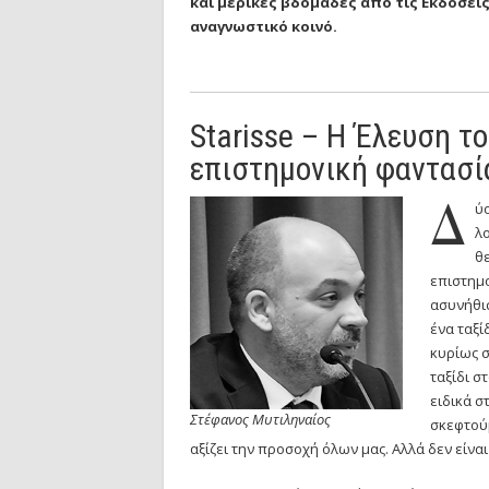
και μερικές βδομάδες από τις Εκδόσεις
αναγνωστικό κοινό.
Starisse – Η Έλευση τ
επιστημονική φαντασί
Δ
ύο
λο
θε
επιστημο
ασυνήθισ
ένα ταξί
κυρίως σ
ταξίδι σ
ειδικά σ
Στέφανος Μυτιληναίος
σκεφτούμ
αξίζει την προσοχή όλων μας. Αλλά δεν είνα