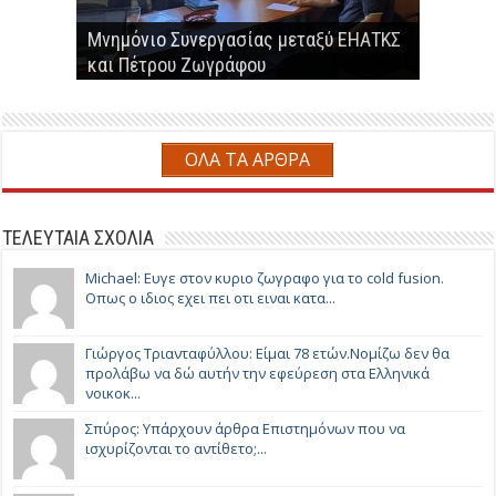
ενέργειας των ΗΠΑ προτείνουν την
Παραγωγή βιοαερίου-βιομεθανίου από
παράκαμψη του 2ου νόμου της
Μνημόνιο Συνεργασίας μεταξύ ΕΗΑΤΚΣ
Επαναστατική Μέθοδος Παραγωγής
αναερόβια χώνευση αγροτο-
Ο Πέτρος Ζωγράφος παρουσίασε τον
θερμοδυναμικής
και Πέτρου Ζωγράφου
Συνθετικού Φυσικού Αερίου
κτηνοτροφικών αποβλήτων
αντιδραστήρα ψυχρής καύσης
ΟΛΑ ΤΑ ΑΡΘΡΑ
ΤΕΛΕΥΤΑΙΑ ΣΧΟΛΙΑ
Michael: Ευγε στον κυριο ζωγραφο για το cold fusion.
Οπως ο ιδιος εχει πει οτι ειναι κατα...
Γιώργος Τριανταφύλλου: Είμαι 78 ετών.Νομίζω δεν θα
προλάβω να δώ αυτήν την εφεύρεση στα Ελληνικά
νοικοκ...
Σπύρος: Υπάρχουν άρθρα Επιστημόνων που να
ισχυρίζονται το αντίθετο;...