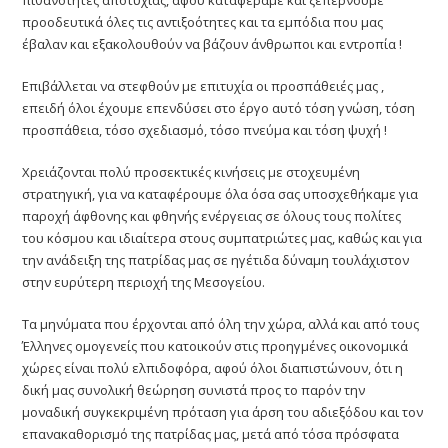
προοδευτικά όλες τις αντιξοότητες και τα εμπόδια που μας
έβαλαν και εξακολουθούν να βάζουν άνθρωποι και εντροπία !
Επιβάλλεται να στεφθούν με επιτυχία οι προσπάθειές μας ,
επειδή όλοι έχουμε επενδύσει στο έργο αυτό τόση γνώση, τόση
προσπάθεια, τόσο σχεδιασμό, τόσο πνεύμα και τόση ψυχή !
Χρειάζονται πολύ προσεκτικές κινήσεις με στοχευμένη
στρατηγική, για να καταφέρουμε όλα όσα σας υποσχεθήκαμε για
παροχή άφθονης και φθηνής ενέργειας σε όλους τους πολίτες
του κόσμου και ιδιαίτερα στους συμπατριώτες μας, καθώς και για
την ανάδειξη της πατρίδας μας σε ηγέτιδα δύναμη τουλάχιστον
στην ευρύτερη περιοχή της Μεσογείου.
Τα μηνύματα που έρχονται από όλη την χώρα, αλλά και από τους
Έλληνες ομογενείς που κατοικούν στις προηγμένες οικονομικά
χώρες είναι πολύ ελπιδοφόρα, αφού όλοι διαπιστώνουν, ότι η
δική μας συνολική θεώρηση συνιστά προς το παρόν την
μοναδική συγκεκριμένη πρόταση για άρση του αδιεξόδου και τον
επανακαθορισμό της πατρίδας μας, μετά από τόσα πρόσφατα