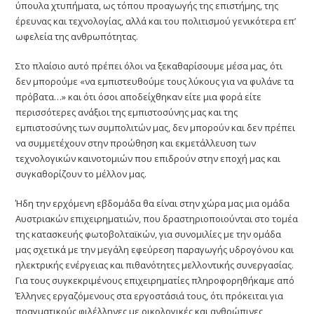
ύπουλα χτυπήματα, ως τόπου προαγωγής της επιστήμης, της
έρευνας και τεχνολογίας, αλλά και του πολιτισμού γενικότερα επ’
ωφελεία της ανθρωπότητας.
Στο πλαίσιο αυτό πρέπει όλοι να ξεκαθαρίσουμε μέσα μας, ότι
δεν μπορούμε «να εμπιστευθούμε τους λύκους για να φυλάνε τα
πρόβατα…» και ότι όσοι αποδείχθηκαν είτε μια φορά είτε
περισσότερες ανάξιοι της εμπιστοσύνης μας και της
εμπιστοσύνης των συμπολιτών μας, δεν μπορούν και δεν πρέπει
να συμμετέχουν στην προώθηση και εκμετάλλευση των
τεχνολογικών καινοτομιών που επιδρούν στην εποχή μας και
συγκαθορίζουν το μέλλον μας.
Ήδη την ερχόμενη εβδομάδα θα είναι στην χώρα μας μια ομάδα
Αυστριακών επιχειρηματιών, που δραστηριοποιούνται στο τομέα
της κατασκευής φωτοβολταϊκών, για συνομιλίες με την ομάδα
μας σχετικά με την μεγάλη εφεύρεση παραγωγής υδρογόνου και
ηλεκτρικής ενέργειας και πιθανότητες μελλοντικής συνεργασίας.
Για τους συγκεκριμένους επιχειρηματίες πληροφορηθήκαμε από
Έλληνες εργαζόμενους στα εργοστάσιά τους, ότι πρόκειται για
πραγματικούς φιλέλληνες με οικολογικές και ανθρώπινες