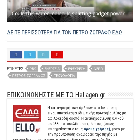
Could this water molecule splitting gadget power the world?
ΔΕΙΤΕ ΠΕΡΙΣΣΟΤΕΡΑ ΓΙΑ ΤΟΝ ΠΕΤΡΟ ΖΩΓΡΑΦΟ ΕΔΩ
ΕΤΙΚΕΤΕΣ
PBS
ΕΝΕΡΓΕΙΑ
ΕΦΕΎΡΕΣΗ
ΝΕΡΌ
ΠΈΤΡΟΣ ΖΩΓΡΆΦΟΣ
ΤΕΧΝΟΛΟΓΙΑ
ΕΠΙΚΟΙΝΩΝΗΣΤΕ ΜΕ ΤΟ Hellagen.gr
Η καταγραφή των άρθρων στο hellagen.gr
είναι αποτέλεσμα ιδιωτικής πρωτοβουλίας με
αφιλοκερδή σκοπό. H αναδημοσίευση υλικού
σε άλλη ιστοσελίδα επιτρέπεται, (όπως
επισημαίνεται στους
όρους χρήσης)
,
μόνο με
την προϋπόθεση αναφοράς της πηγής με
ενεργό link προς το πρωτότυπο άρθρο και με την ένδειξη