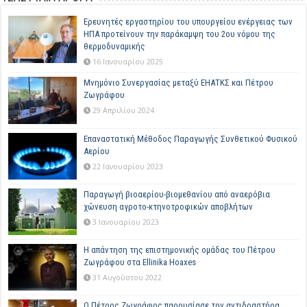
Ερευνητές εργαστηρίου του υπουργείου ενέργειας των
ΗΠΑ προτείνουν την παράκαμψη του 2ου νόμου της
θερμοδυναμικής
16 Ιανουαρίου 2025
Μνημόνιο Συνεργασίας μεταξύ ΕΗΑΤΚΣ και Πέτρου
Ζωγράφου
29 Απριλίου 2024
Επαναστατική Μέθοδος Παραγωγής Συνθετικού Φυσικού
Αερίου
22 Ιανουαρίου 2023
Παραγωγή βιοαερίου-βιομεθανίου από αναερόβια
χώνευση αγροτο-κτηνοτροφικών αποβλήτων
3 Ιανουαρίου 2023
Η απάντηση της επιστημονικής ομάδας του Πέτρου
Ζωγράφου στα Ellinika Hoaxes
31 Αυγούστου 2022
Ο Πέτρος Ζωγράφος παρουσίασε τον αντιδραστήρα