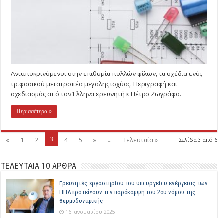
Ανταποκρινόμενοι στην επιθυμία πολλών φίλων, τα σχέδια ενός
τριφασικού μετατροπέα μεγάλης ισχύος. Περιγραφή και
σχεδιασμός από τον Έλληνα ερευνητή κ Πέτρο Ζωγράφο.
Περισσότερα »
3
«
1
2
4
5
»
...
Τελευταία »
Σελίδα 3 από 6
ΤΕΛΕΥΤΑΙΑ 10 ΑΡΘΡΑ
Ερευνητές εργαστηρίου του υπουργείου ενέργειας των
ΗΠΑ προτείνουν την παράκαμψη του 2ου νόμου της
θερμοδυναμικής
16 Ιανουαρίου 2025