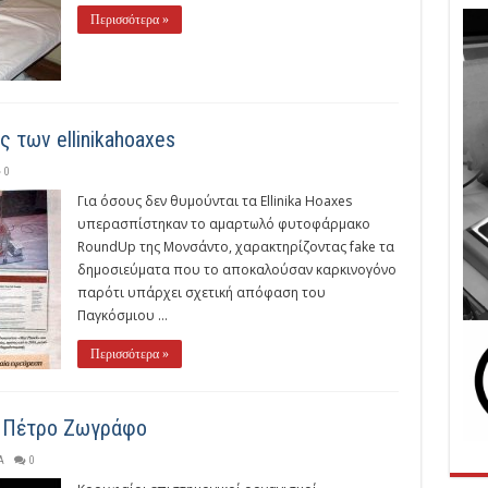
Περισσότερα »
 των ellinikahoaxes
0
Για όσους δεν θυμούνται τα Ellinika Hoaxes
υπερασπίστηκαν το αμαρτωλό φυτοφάρμακο
RoundUp της Μονσάντο, χαρακτηρίζοντας fake τα
δημοσιεύματα που το αποκαλούσαν καρκινογόνο
παρότι υπάρχει σχετική απόφαση του
Παγκόσμιου …
Περισσότερα »
ν Πέτρο Ζωγράφο
Α
0