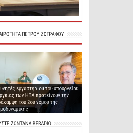
ΚΑΙΡΟΤΗΤΑ ΠΕΤΡΟΥ ΖΩΓΡΑΦΟΥ
υνητές εργαστηρίου του υπουργείου
ργειας των ΗΠΑ προτείνουν την
αγωγή βιοαερίου-βιομεθανίου από
άκαμψη του 2ου νόμου της
μόνιο Συνεργασίας μεταξύ ΕΗΑΤΚΣ
αναστατική Μέθοδος Παραγωγής
ερόβια χώνευση αγροτο-
έτρος Ζωγράφος παρουσίασε τον
ρμοδυναμικής
 Πέτρου Ζωγράφου
θετικού Φυσικού Αερίου
ηνοτροφικών αποβλήτων
ιδραστήρα ψυχρής καύσης
ΥΣΤΕ ΖΩΝΤΑΝΑ BERADIO