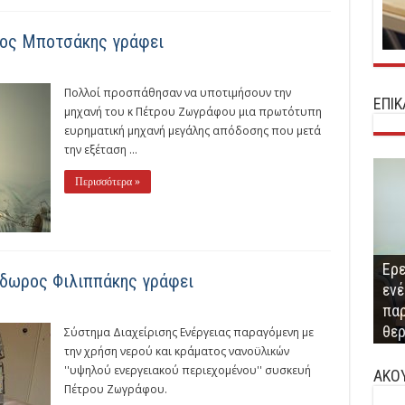
ιος Μποτσάκης γράφει
Πολλοί προσπάθησαν να υποτιμήσουν την
ΕΠΙ
μηχανή του κ Πέτρου Ζωγράφου μια πρωτότυπη
ευρηματική μηχανή μεγάλης απόδoσης που μετά
την εξέταση ...
Περισσότερα »
Ερε
όδωρος Φιλιππάκης γράφει
ενέ
Παρ
παρ
Μνη
Επ
ανα
Ο Π
θε
και
Συν
κτ
αντ
Σύστημα Διαχείρισης Ενέργειας παραγόμενη με
την χρήση νερού και κράματος νανοϋλικών
''υψηλού ενεργειακού περιεχομένου'' συσκευή
ΑΚΟ
Πέτρου Ζωγράφου.