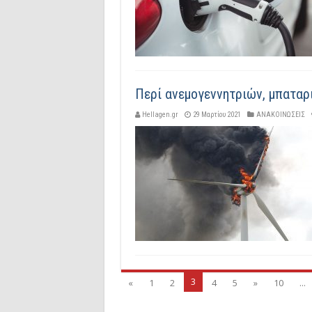
Περί ανεμογεννητριών, μπαταρ
Hellagen.gr
29 Μαρτίου 2021
ΑΝΑΚΟΙΝΩΣΕΙΣ
3
«
1
2
4
5
»
10
...